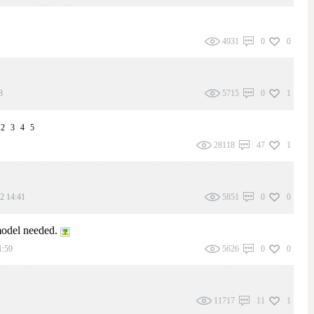
4931
0
0
8
5715
0
1
2
3
4
5
28118
47
1
2 14:41
5851
0
0
model needed.
1:59
5626
0
0
11717
11
1