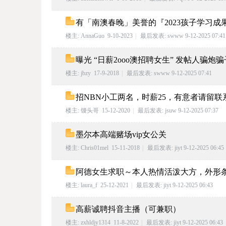
BB
有「南澳春晚」美誉的『2023孩子学习成
楼主:
AnnaGuo
9-10-2023
|
最后发表:
swww
9-12-2025 07:41
曝光 “日薪2ooo澳招聘女生” 发帖人骗炮骗子
楼主:
jbzy
17-9-2018
|
最后发表:
swww
9-12-2025 07:41
招NBN小工两名，时薪25，有意者请留联
S.c
楼主:
馒头哥
15-12-2020
|
最后发表:
jsuw
9-12-2025 07:37
墨尔本高端赌场vip女公关
楼主:
Chris01mel
15-11-2018
|
最后发表:
jiyt
9-12-2025 06:45
阿德女生求职～本人热情活泼大方，外形
楼主:
laura_f
25-12-2021
|
最后发表:
jiyt
9-12-2025 06:43
om
高薪诚聘抖音主播（可兼职）
楼主:
zxhldjy1314
11-8-2022
|
最后发表:
jiyt
9-12-2025 06:43