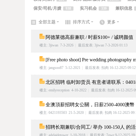
保安/司机/月嫂
实习机会
兼职信息
938
339
elai
全部主题
排序方式
更多
阿德莱德高薪兼职 / 时薪$100+ / 诚聘颜值
楼主:
3jiwan
7-3-2026
|
最后发表:
3jiwan
7-3-2026 01:13
[Free photo shoot] Pre wedding photography m
楼主:
jangsoo87
5-12-2021
|
最后发表:
扣肉
16-12-2025 09:12
de
北区招聘 临时卸货员 有意者请联系：0401
楼主:
emilyreception
4-10-2022
|
最后发表:
扣肉
16-12-2025 0
全澳頂薪招聘女公關，日薪2500-4000澳
楼主:
0421193503
21-5-2020
|
最后发表:
扣肉
16-12-2025 09:
招聘长期兼职/合同工/ 举办 100-150人 的
楼主:
adelaidetower
1-10-2018
|
最后发表:
7qwe
9-12-2025 19: