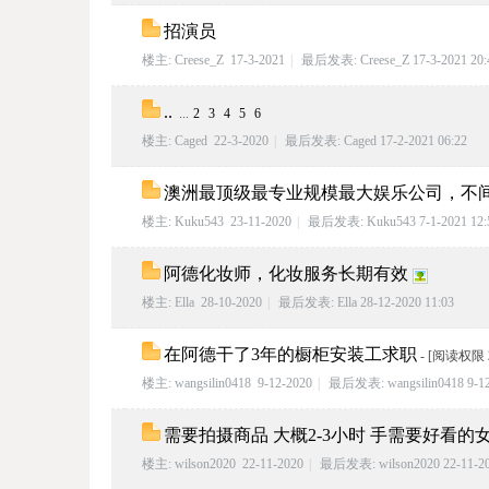
文
招演员
楼主:
Creese_Z
17-3-2021
|
最后发表:
Creese_Z
17-3-2021 20:
..
...
2
3
4
5
6
楼主:
Caged
22-3-2020
|
最后发表:
Caged
17-2-2021 06:22
澳洲最顶级最专业规模最大娱乐公司，不
楼主:
Kuku543
23-11-2020
|
最后发表:
Kuku543
7-1-2021 12:
网
阿德化妆师，化妆服务长期有效
楼主:
Ella
28-10-2020
|
最后发表:
Ella
28-12-2020 11:03
在阿德干了3年的橱柜安装工求职
- [阅读权限
楼主:
wangsilin0418
9-12-2020
|
最后发表:
wangsilin0418
9-12
需要拍摄商品 大概2-3小时 手需要好看的
_
楼主:
wilson2020
22-11-2020
|
最后发表:
wilson2020
22-11-20