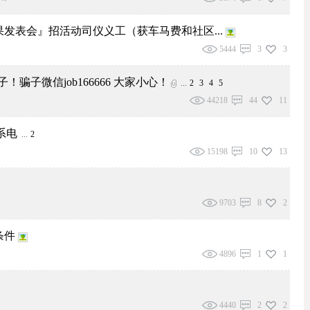
果发表会』招活动司仪义工（获车马费和社区...
5444
3
3
！骗子微信job166666 大家小心！
...
2
3
4
5
44218
44
11
系电
...
2
15198
10
13
9703
8
2
条件
4896
1
1
4440
2
2