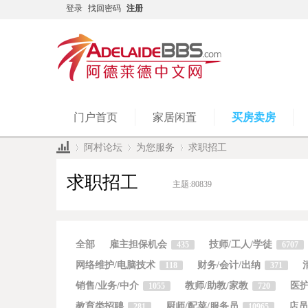
登录
找回密码
注册
门户首页
家居闲置
买房卖房
阿村论坛
为您服务
求职招工
求职招工
主题:
80839
Ad
»
›
›
全部
雇主担保机会
技师/工人/学徒
435
6707
网络维护/电脑技术
财务/会计/出纳
118
371
销售/业务/中介
教师/助教/家教
医护
1055
720
教育类招聘
厨师/配菜/服务员
店员
281
10965