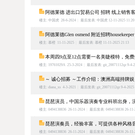
阿德莱德 进出口贸易公司 招聘 线上销售
楼主:
中国虎
28-6-2024
|
最后发表:
中国虎
12-11-2025 11:20
阿德莱德Glen osmend 附近招聘housekeeper
楼主:
慕橙
11-11-2025
|
最后发表:
慕橙
11-11-2025 21:13
_
本周四9点至12点需要一名美睫模特，免费
楼主:
19761029A
25-3-2024
|
最后发表:
git_20071112qz
9-4-2
～ 诚心招募 ～工作介绍：澳洲高端持牌娱
楼主:
diana_xs
4-3-2021
|
最后发表:
git_20071112qz
9-4-2025 
琵琶演员，中国乐器演奏专业科班出身，
阿
楼主:
0494138836
26-11-2024
|
最后发表:
0494138836
26-11-
琵琶演奏员，经验丰富，可提供各种风格
楼主:
0494138836
26-11-2024
|
最后发表:
0494138836
26-11-