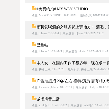
#免费约拍# MY WAY STUDIO
楼主:
MYWAYSTUDIO
30-12-2020
|
最后发表:
0494138836
德
招聘爱喝酒的女服务员上班地方： 酒吧，
楼主:
3jiwan
7-3-2024
|
最后发表:
3jiwan
21-3-2024 19:52
已删帖
楼主:
bibabo
10-12-2023
|
最后发表:
bibabo
13-12-2023 18:44
本人女，在国内工作了很多年，现在求一
楼主:
拼命三娘
29-4-2023
|
最后发表:
拼命三娘
29-4-2023 11
莱
广告拍摄招 20岁左右 模特/演员 需有相关
楼主:
LegendaryMedia
18-3-2021
|
最后发表:
cindyxu
18-1-202
诚招抖音主播
楼主:
zxhldjy1314
24-8-2022
|
最后发表:
zxhldjy1314
24-8-202