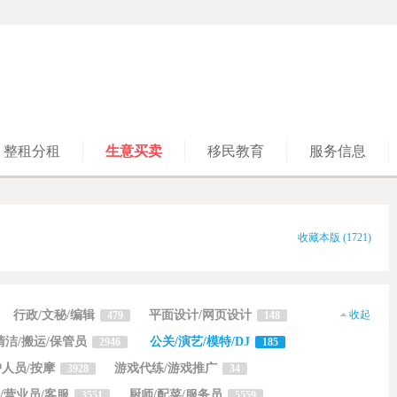
整租分租
生意买卖
移民教育
服务信息
收藏本版
(
1721
)
行政/文秘/编辑
平面设计/网页设计
收起
479
148
清洁/搬运/保管员
公关/演艺/模特/DJ
2946
185
人员/按摩
游戏代练/游戏推广
3928
34
/营业员/客服
厨师/配菜/服务员
3551
5559