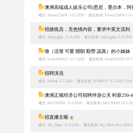
澳洲高端成人娱乐公司(悉尼，墨尔本，阿
楼主:
Vivian123456
1-11-2020
|
最后发表:
Vivian123456
1-11-
招接线员，无色情内容，要求中英文流利
楼主:
Jellyfyghjk
21-9-2020
|
最后发表:
Jellyfyghjk
21-9-2020 
南
徵（活潑 可愛 開朗 勤勞 認真）的小姊姊
楼主:
love03161023
21-7-2020
|
最后发表:
love03161023
29-7
招聘演员
楼主:
NiNeal
2-7-2020
|
最后发表:
397660717
4-7-2020 23:04
澳洲正规经济公司招聘伴游公关 时薪250-
楼主:
0421193503
12-5-2020
|
最后发表:
0421193503
29-5-20
澳
招直播主喔
楼主:
Sky_Miao
17-4-2020
|
最后发表:
Sky_Miao
19-5-2020 1