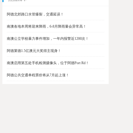
阿德北郊路口水管爆裂，交通延误！
南澳各地本周将迎来降雨，6-8月降雨量会异常高！
南澳公立学校暴力事件增加，一年内报警近1200次！
阿德莱德1.5亿澳元大奖得主现身！
南澳启用第五处手机检测摄像头，位于阿德Port Rd！
阿德公共交通单程票价将从7月起上涨！
阿德最便宜私校之一将升级改造，新增150名学生！
$1.5亿彩票中奖者在南澳，快看看是你吗？
南澳Outer Harbor和Gawler铁路线将在周末关闭！
阿德Unley Shopping Centre周二将提供免费汉堡！