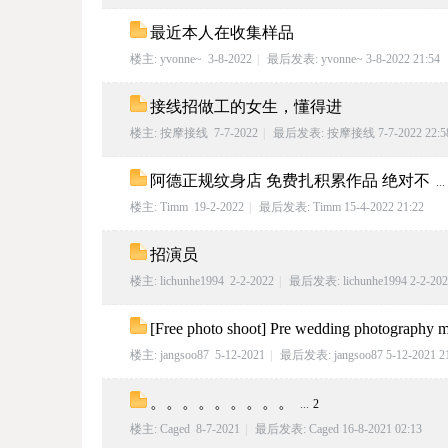
最近本人在收集样品
德
楼主:
yvonne~
3-8-2022
|
最后发表:
yvonne~
3-8-2022 21:54
接线招做工的女生，懂得进
楼主:
按摩接线
7-7-2022
|
最后发表:
按摩接线
7-7-2022 22:5
阿德正规纹身店 免费扎积累作品 绝对不
...
楼主:
Timm
19-2-2022
|
最后发表:
Timm
15-4-2022 21:22
招演员
中
楼主:
lichunhe1994
2-2-2022
|
最后发表:
lichunhe1994
2-2-202
[Free photo shoot] Pre wedding photography 
楼主:
jangsoo87
5-12-2021
|
最后发表:
jangsoo87
5-12-2021 2
。。。。。。。。。
...
2
楼主:
Caged
8-7-2021
|
最后发表:
Caged
16-8-2021 02:13