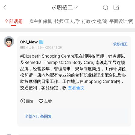
求职招工
全部话题
雇主担保机
技师/工人/学
行政/文秘/编
平面设计/网
会
徒
辑
页设计
Chi_New
求职招工
BBS小士兵
29-4-2022 12:26
#Elizabeth Shopping Centre现在招聘按摩师，针灸师以
及Remedial Therapist#Chi Body Care, 南澳老字号连锁
品牌，经营多年，管理清晰，规章制度简洁，工作环境轻
松和谐，店内均配有专业的前台和职业经理来配合以及协
助按摩师的日常工作。工作地点在Shopping Centre内，
交通便利，客源稳定，收
查看全文
回复
点赞
全部
915
条回复