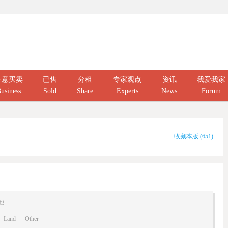
生意买卖
已售
分租
专家观点
资讯
我爱我家
usiness
Sold
Share
Experts
News
Forum
收藏本版
(
651
)
他
Land
Other