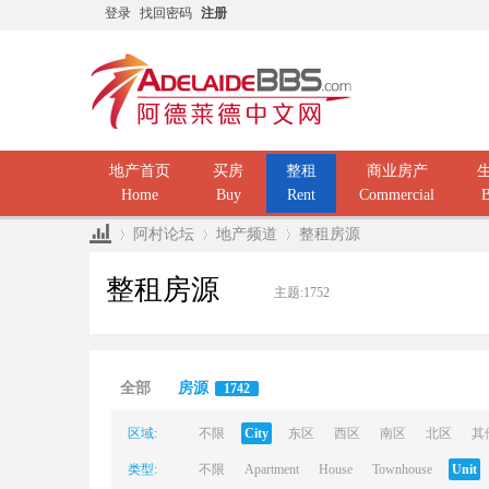
登录
找回密码
注册
地产首页
买房
整租
商业房产
Home
Buy
Rent
Commercial
B
阿村论坛
地产频道
整租房源
整租房源
主题:
1752
Ad
»
›
›
全部
房源
1742
区域:
不限
City
东区
西区
南区
北区
其
类型:
不限
Apartment
House
Townhouse
Unit