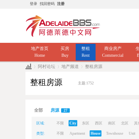
登录
找回密码
注册
地产首页
买房
整租
商业房产
Home
Buy
Rent
Commercial
B
阿村论坛
地产频道
整租房源
整租房源
主题:
1752
Ad
»
›
›
全部
房源
27
区域:
不限
City
东区
西区
南区
北区
其
类型:
不限
Apartment
House
Townhouse
Unit