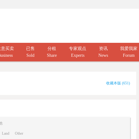
生意买卖
已售
分租
专家观点
资讯
我爱我家
usiness
Sold
Share
Experts
News
Forum
收藏本版
(
651
)
他
Land
Other