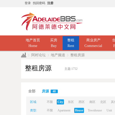
登录
找回密码
注册
地产首页
买房
整租
商业房产
Home
Buy
Rent
Commercial
B
阿村论坛
地产频道
整租房源
整租房源
主题:
1752
Ad
»
›
›
全部
房源
40
区域:
不限
City
东区
西区
南区
北区
其
类型:
不限
Apartment
House
Townhouse
Unit