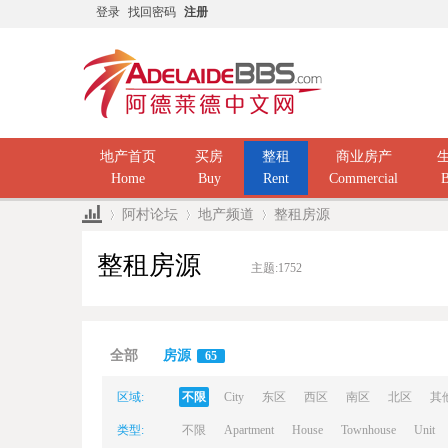
登录
找回密码
注册
地产首页
买房
整租
商业房产
Home
Buy
Rent
Commercial
B
阿村论坛
地产频道
整租房源
整租房源
主题:
1752
Ad
»
›
›
全部
房源
65
区域:
不限
City
东区
西区
南区
北区
其
类型:
不限
Apartment
House
Townhouse
Unit