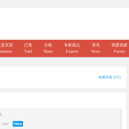
生意买卖
已售
分租
专家观点
资讯
我爱我家
usiness
Sold
Share
Experts
News
Forum
收藏本版
(
651
)
他
Land
Other