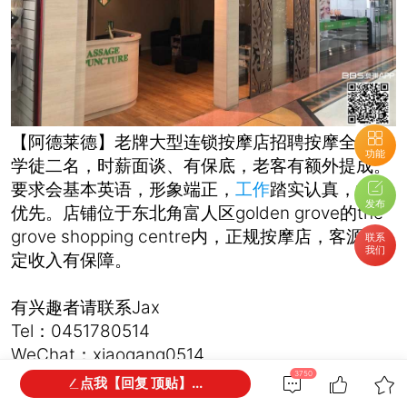
【阿德莱德】老牌大型连锁按摩店招聘按摩全手或
功能
学徒二名，时薪面谈、有保底，老客有额外提成。
要求会基本英语，形象端正，
工作
踏实认真，女生
发布
优先。店铺位于东北角富人区golden grove的the
grove shopping centre内，正规按摩店，客源稳
联系
我们
定收入有保障。
有兴趣者请联系Jax
Tel：0451780514
WeChat：xiaogang0514
3750
点我【回复 顶贴】...