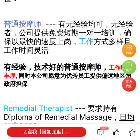
普通按摩师
--- 有无经验均可，
无经验
者，公司提供免费短期一对一培训，确
保以最快的速度上岗，
工作
方式多样且
工作时间灵活
功能
有经验，技术好的普通按摩师
，
工作
时薪
发布
丰厚,
同时本公司愿意为优秀员工提供偏远地区州
联系
政府担保
我们
Remedial Therapist
--- 要求持有
Diploma of Remedial Massage，
日均
保底
$200
2981
点我【回复 顶贴】...