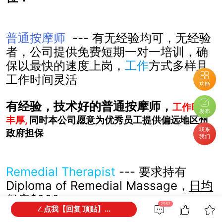
普通按摩师
--- 有无经验均可，
无经验
者，公司提供免费短期一对一培训，确
保以最快的速度上岗，
工作
方式多样且
工作时间灵活
功能
有经验，技术好的普通按摩师
，
工作
时薪
发布
丰厚,
同时本公司愿意为优秀员工提供偏远地区州
联系
政府担保
我们
Remedial Therapist
--- 要求持有
Diploma of Remedial Massage，
日均
保底
$200
2982
点我【回复 顶贴】...