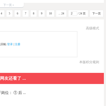
下一页 »
4
5
6
7
8
9
10
... 24
/ 24 页
下一页
高级模式
以回帖
登录
|
注册
本版积分规则
网友还看了 ...
： ① 后 ...