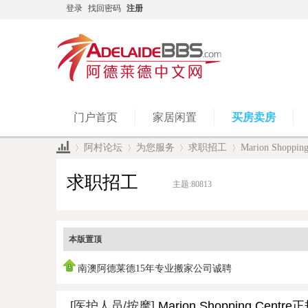
登录
找回密码
注册
门户首页
家居闲置
买房卖房
阿村论坛
为您服务
求职招工
Marion Shopp
求职招工
主题:
80813
»
›
›
›
本版置顶
南澳阿德莱德15年专业搬家公司诚聘
[医护人员/按摩]
Marion Shopping Cen