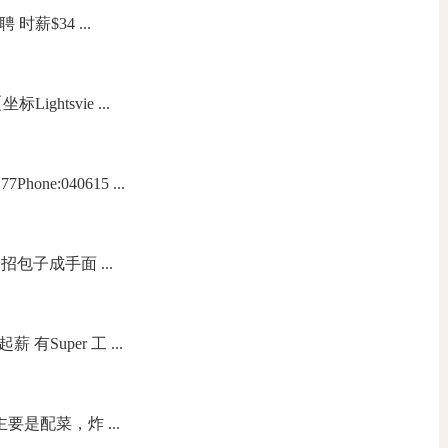
聘 时薪$34 ...
ightsvie ...
one:040615 ...
包子成手面 ...
有Super 工 ...
要是配菜，炸 ...