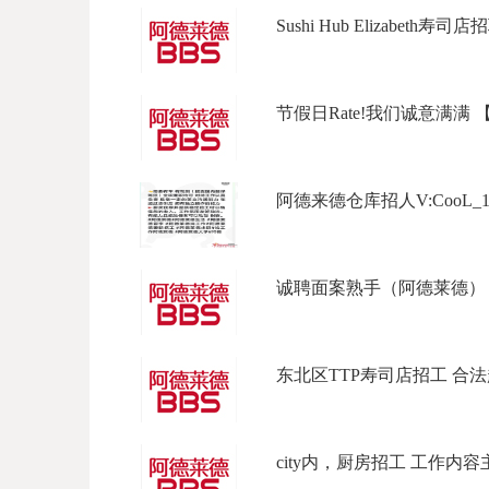
Sushi Hub Elizabeth寿司店招
节假日Rate!我们诚意满满 【坐标L
阿德来德仓库招人V:CooL_177Ph
诚聘面案熟手（阿德莱德） 招
东北区TTP寿司店招工 合法起薪 
city内，厨房招工 工作内容主