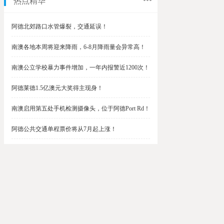
热点精华
阿德北郊路口水管爆裂，交通延误！
南澳各地本周将迎来降雨，6-8月降雨量会异常高！
南澳公立学校暴力事件增加，一年内报警近1200次！
阿德莱德1.5亿澳元大奖得主现身！
南澳启用第五处手机检测摄像头，位于阿德Port Rd！
阿德公共交通单程票价将从7月起上涨！
阿德最便宜私校之一将升级改造，新增150名学生！
$1.5亿彩票中奖者在南澳，快看看是你吗？
南澳Outer Harbor和Gawler铁路线将在周末关闭！
阿德Unley Shopping Centre周二将提供免费汉堡！