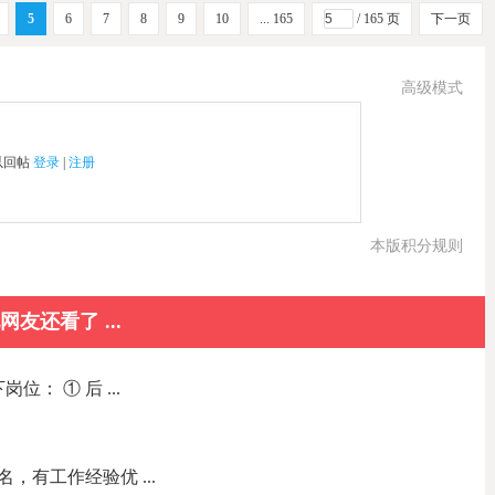
5
6
7
8
9
10
... 165
/ 165 页
下一页
高级模式
以回帖
登录
|
注册
本版积分规则
网友还看了 ...
： ① 后 ...
，有工作经验优 ...