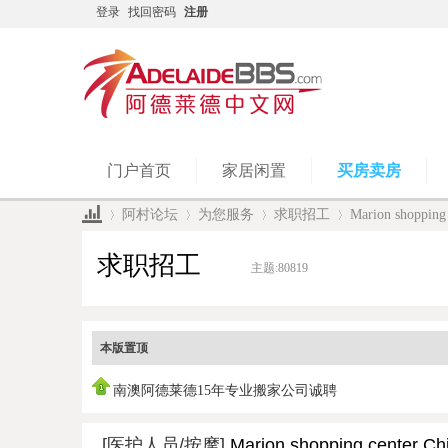
登录
找回密码
注册
门户首页
家居闲置
买房卖房
阿村论坛
为您服务
求职招工
Marion shopping 
求职招工
主题:
80819
»
›
›
›
本版置顶
南澳阿德莱德15年专业搬家公司诚聘
[医护人员/按摩]
Marion shopping center Ch