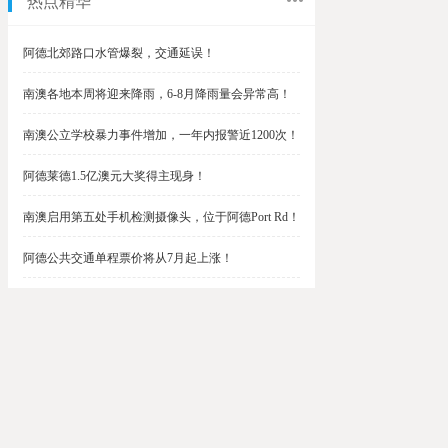
热点精华
阿德北郊路口水管爆裂，交通延误！
南澳各地本周将迎来降雨，6-8月降雨量会异常高！
南澳公立学校暴力事件增加，一年内报警近1200次！
阿德莱德1.5亿澳元大奖得主现身！
南澳启用第五处手机检测摄像头，位于阿德Port Rd！
阿德公共交通单程票价将从7月起上涨！
阿德最便宜私校之一将升级改造，新增150名学生！
$1.5亿彩票中奖者在南澳，快看看是你吗？
南澳Outer Harbor和Gawler铁路线将在周末关闭！
阿德Unley Shopping Centre周二将提供免费汉堡！