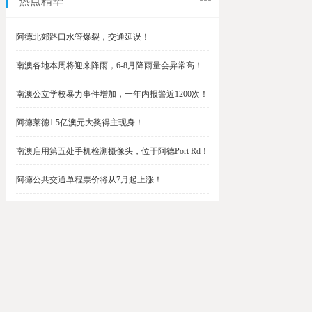
热点精华
阿德北郊路口水管爆裂，交通延误！
南澳各地本周将迎来降雨，6-8月降雨量会异常高！
南澳公立学校暴力事件增加，一年内报警近1200次！
阿德莱德1.5亿澳元大奖得主现身！
南澳启用第五处手机检测摄像头，位于阿德Port Rd！
阿德公共交通单程票价将从7月起上涨！
阿德最便宜私校之一将升级改造，新增150名学生！
$1.5亿彩票中奖者在南澳，快看看是你吗？
南澳Outer Harbor和Gawler铁路线将在周末关闭！
阿德Unley Shopping Centre周二将提供免费汉堡！