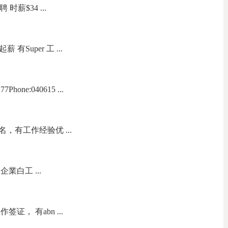
聘 时薪$34 ...
有Super 工 ...
one:040615 ...
，有工作经验优 ...
業白工 ...
证， 有abn ...