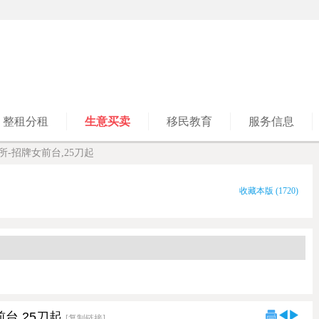
整租分租
生意买卖
移民教育
服务信息
所-招牌女前台,25刀起
收藏本版
(
1720
)
台,25刀起
[复制链接]