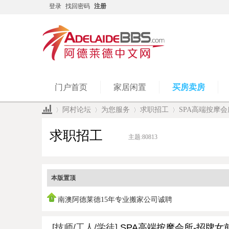
登录
找回密码
注册
门户首页
家居闲置
买房卖房
阿村论坛
为您服务
求职招工
SPA高端按摩会
求职招工
主题:
80813
»
›
›
›
本版置顶
南澳阿德莱德15年专业搬家公司诚聘
[技师/工人/学徒]
SPA高端按摩会所-招牌女前