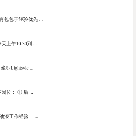
包包子经验优先 ...
午10.30到 ...
ightsvie ...
： ① 后 ...
油漆工作经验， ...