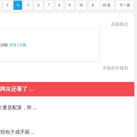
3
4
5
6
7
8
9
10
/ 10 页
下一页
高级模式
以回帖
登录
|
注册
本版积分规则
网友还看了 ...
要是配菜，炸 ...
包子成手面 ...