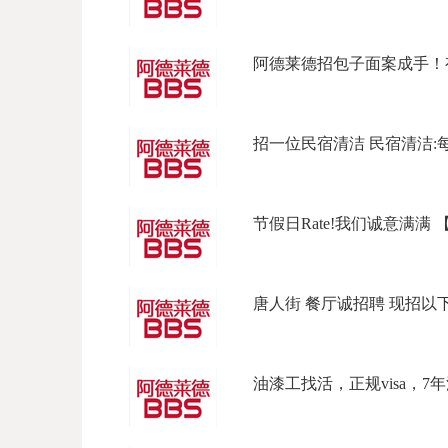
阿德莱德招包子面案成手！有
招一位民宿清洁 民宿清洁:每天上
节假日Rate!我们诚意满满 【坐标L
唐人街 餐厅诚招聘 现招以下岗位
油漆工找活，正规visa，7年