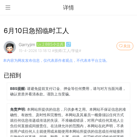
详情
6月10日急招临时工人
Garryjim
Lv.2 BBS小士兵
关注
15-4-2026 13:18:12
#技师/工人/学徒#
本内容为网友发布信息，仅代表原作者观点，不代表本平台立场。
已招到
BBS提醒:
请避免提前支付订金、押金等任何费用，请与对方当面沟通，
确认资质并看清条款。谨防上当受骗。
免责声明:
本网站所提供的信息，只供参考之用。本网站不保证信息的准
确性、有效性、及时性和完整性。本网站及其雇员一概毋须以任何方式
就任何信息传递或传送的失误、不准确或错误，对用户或任何其他人士
负任何直接或间接责任。在法律允许的范围内，本网站在此声明，不承
担用户或任何人士就使用或未能使用本网站所提供的信息或任何链接所
引致的任何直接、间接、附带、从属、特殊、惩罚性或惩戒性的损害赔