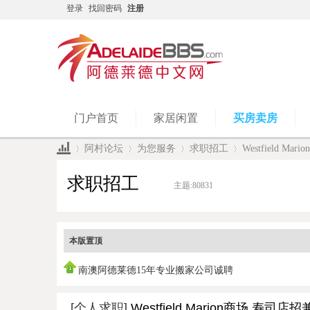
登录
找回密码
注册
门户首页
家居闲置
买房卖房
阿村论坛
为您服务
求职招工
Westfield 
求职招工
主题:
80831
»
›
›
›
本版置顶
南澳阿德莱德15年专业搬家公司诚聘
[个人求职]
Westfield Marion商场 寿司