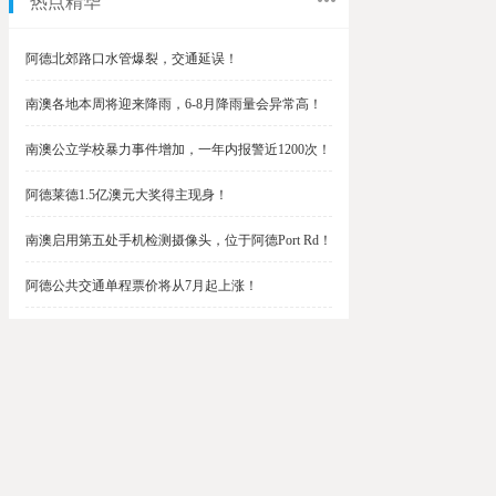
热点精华
阿德北郊路口水管爆裂，交通延误！
南澳各地本周将迎来降雨，6-8月降雨量会异常高！
南澳公立学校暴力事件增加，一年内报警近1200次！
阿德莱德1.5亿澳元大奖得主现身！
南澳启用第五处手机检测摄像头，位于阿德Port Rd！
阿德公共交通单程票价将从7月起上涨！
阿德最便宜私校之一将升级改造，新增150名学生！
$1.5亿彩票中奖者在南澳，快看看是你吗？
南澳Outer Harbor和Gawler铁路线将在周末关闭！
阿德Unley Shopping Centre周二将提供免费汉堡！