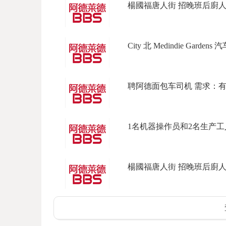
楊國福唐人街 招晚班后廚人員
City 北 Medindie Garden
聘阿德面包车司机 需求：有full l
1名机器操作员和2名生产工人 
楊國福唐人街 招晚班后廚人員