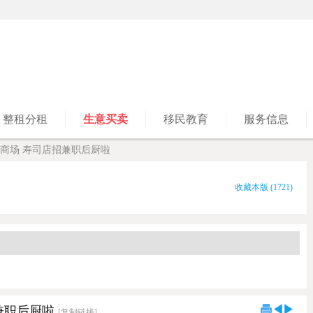
整租分租
生意买卖
移民教育
服务信息
Marion商场 寿司店招兼职后厨啦
收藏本版
(
1721
)
店招兼职后厨啦
[复制链接]