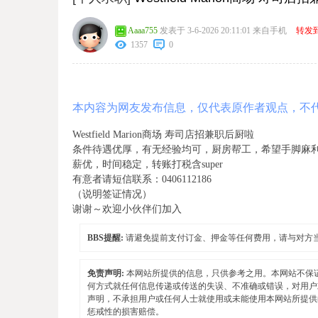
Aaaa755
发表于 3-6-2026 20:11:01
来自手机
转发
1357
0
本内容为网友发布信息，仅代表原作者观点，不
Westfield Marion商场 寿司店招兼职后厨啦
条件待遇优厚，有无经验均可，厨房帮工，希望手脚麻
薪优，时间稳定，转账打税含super
有意者请短信联系：0406112186
（说明签证情况）
谢谢～欢迎小伙伴们加入
BBS提醒:
请避免提前支付订金、押金等任何费用，请与对方
免责声明:
本网站所提供的信息，只供参考之用。本网站不保
何方式就任何信息传递或传送的失误、不准确或错误，对用户
声明，不承担用户或任何人士就使用或未能使用本网站所提供
惩戒性的损害赔偿。