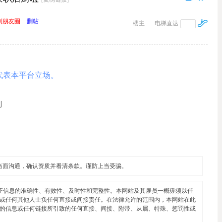
到朋友圈
删帖
楼主
电梯直达
代表本平台立场。
利
当面沟通，确认资质并看清条款。谨防上当受骗。
证信息的准确性、有效性、及时性和完整性。本网站及其雇员一概毋须以任
或任何其他人士负任何直接或间接责任。在法律允许的范围内，本网站在此
的信息或任何链接所引致的任何直接、间接、附带、从属、特殊、惩罚性或