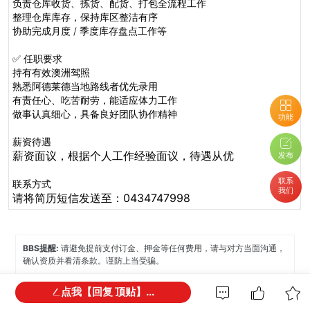
负责仓库收货、拣货、配货、打包全流程工作
整理仓库库存，保持库区整洁有序
协助完成月度 / 季度库存盘点工作等
✅ 任职要求
持有有效澳洲驾照
熟悉阿德莱德当地路线者优先录用
有责任心、吃苦耐劳，能适应体力工作
做事认真细心，具备良好团队协作精神
功能
薪资待遇
薪资面议，根据个人工作经验面议，待遇从优
发布
联系
联系方式
我们
请将简历短信发送至：0434747998
BBS提醒:
请避免提前支付订金、押金等任何费用，请与对方当面沟通，
确认资质并看清条款。谨防上当受骗。
点我【回复 顶贴】...
免责声明:
本网站所提供的信息，只供参考之用。本网站不保证信息的准
确性、有效性、及时性和完整性。本网站及其雇员一概毋须以任何方式