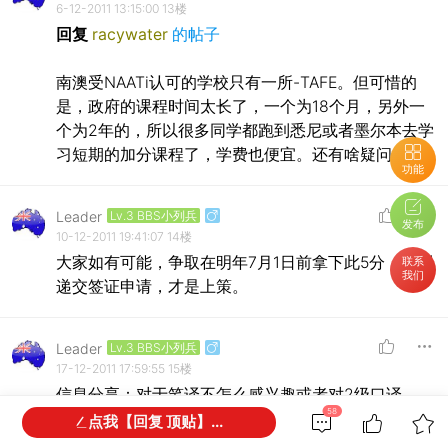
6-12-2011 13:15:00
13楼
回复
racywater
的帖子
南澳受NAATi认可的学校只有一所-TAFE。但可惜的
是，政府的课程时间太长了，一个为18个月，另外一
个为2年的，所以很多同学都跑到悉尼或者墨尔本去学
习短期的加分课程了，学费也便宜。还有啥疑问的？
功能
Leader
Lv.3 BBS小列兵
发布
10-12-2011 19:41:07
14楼
大家如有可能，争取在明年7月1日前拿下此5分，顺利
联系
我们
递交签证申请，才是上策。
Leader
Lv.3 BBS小列兵
17-12-2011 17:59:55
15楼
信息分享：对于笔译不怎么感兴趣或者对2级口译
58
（NAATI也可加分）比较有信心的同学，或许是个好
点我【回复 顶贴】...
消息，因为悉尼明年年初将有学校提供此类课程，为