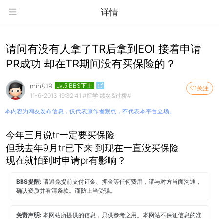
详情
请问有没有人拿了TR后拿到EOI 接着申请
PR成功 却在TR期间没有买保险的？
min819
Lv.5 BBS下士
关注
11-6-2013 19:32:41
#留学,续签&过桥#
本内容为网友发布信息，仅代表原作者观点，不代表本平台立场。
今年三月说tr一定要买保险
但我去年9月tr已下来 到现在一直没买保险
现在就怕到时申请pr有影响？
BBS提醒:
请避免提前支付订金、押金等任何费用，请与对方当面沟通，
确认资质并看清条款。谨防上当受骗。
免责声明:
本网站所提供的信息，只供参考之用。本网站不保证信息的准