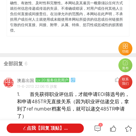
确性、有效性、及时性和完整性。本网站及其雇员一概毋须以任何方式
就任何信息传递或传送的失误、不准确或错误，对用户或任何其他人士
负任何直接或间接责任。在法律允许的范围内，本网站在此声明，不承
担用户或任何人士就使用或未能使用本网站所提供的信息或任何链接所
引致的任何直接、间接、附带、从属、特殊、惩罚性或惩戒性的损害赔
偿。
功能
全部回复
6
发布
联系
澳嘉出国
Lv.20 服务信息用户
我们
11-6-2013 22:06:15
沙发
1. 首先获得职业评估后，才能申请EOI筛选号的，
和申请485TR无直接关系（因为职业评估递交后，拿
到了ref number档案号后，就可以递交485TR申请
了）
2. 485签证获得后是必须要买健康保险的，这是移
6
点我【回复 顶贴】...
民局的要求：