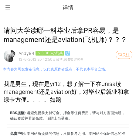
详情
请问大学读哪一科毕业后拿PR容易，是
management还是aviation(飞机师)？？？
Andy94
Lv.3 BBS小列兵
关注
13-6-2013 20:42:50
#留学,续签&过桥#
本内容为网友发布信息，仅代表原作者观点，不代表本平台立场。
我是男生，现在是yr12，想了解一下在unisa读
management还是aviation好，对毕业后就业和拿
绿卡方便。。。。如题
BBS提醒:
请避免提前支付订金、押金等任何费用，请与对方当面沟通，
确认资质并看清条款。谨防上当受骗。
免责声明:
本网站所提供的信息，只供参考之用。本网站不保证信息的准