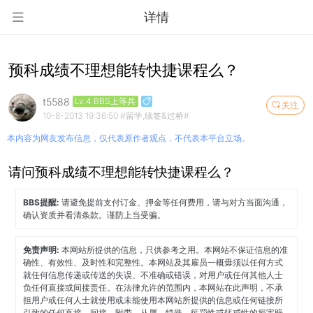
详情
预科成绩不理想能转快捷课程么？
t5588
Lv.4 BBS上等兵
关注
10-8-2013 19:36:50
#留学,续签&过桥#
本内容为网友发布信息，仅代表原作者观点，不代表本平台立场。
请问预科成绩不理想能转快捷课程么？
BBS提醒:
请避免提前支付订金、押金等任何费用，请与对方当面沟通，
确认资质并看清条款。谨防上当受骗。
免责声明:
本网站所提供的信息，只供参考之用。本网站不保证信息的准
确性、有效性、及时性和完整性。本网站及其雇员一概毋须以任何方式
就任何信息传递或传送的失误、不准确或错误，对用户或任何其他人士
负任何直接或间接责任。在法律允许的范围内，本网站在此声明，不承
担用户或任何人士就使用或未能使用本网站所提供的信息或任何链接所
引致的任何直接、间接、附带、从属、特殊、惩罚性或惩戒性的损害赔