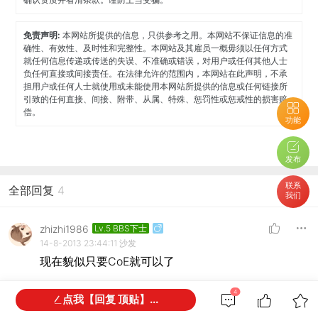
免责声明:
本网站所提供的信息，只供参考之用。本网站不保证信息的准
确性、有效性、及时性和完整性。本网站及其雇员一概毋须以任何方式
就任何信息传递或传送的失误、不准确或错误，对用户或任何其他人士
负任何直接或间接责任。在法律允许的范围内，本网站在此声明，不承
担用户或任何人士就使用或未能使用本网站所提供的信息或任何链接所
引致的任何直接、间接、附带、从属、特殊、惩罚性或惩戒性的损害赔
偿。
功能
发布
联系
全部回复
4
我们
zhizhi1986
Lv.5 BBS下士
14-8-2013 23:44:11
沙发
现在貌似只要CoE就可以了
4
点我【回复 顶贴】...
澳嘉出国
Lv.20 服务信息用户