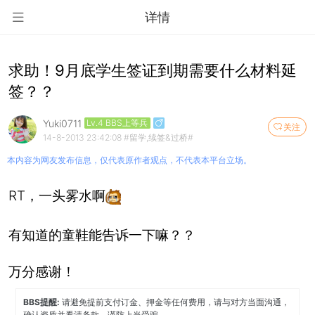
详情
求助！9月底学生签证到期需要什么材料延
签？？
Yuki0711
Lv.4 BBS上等兵
关注
14-8-2013 23:42:08
#留学,续签&过桥#
本内容为网友发布信息，仅代表原作者观点，不代表本平台立场。
RT，一头雾水啊
有知道的童鞋能告诉一下嘛？？
万分感谢！
BBS提醒:
请避免提前支付订金、押金等任何费用，请与对方当面沟通，
确认资质并看清条款。谨防上当受骗。