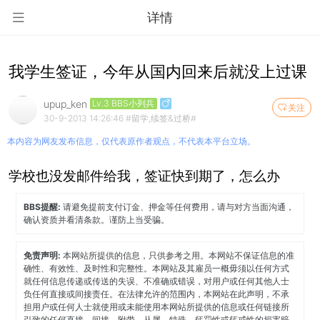
详情
我学生签证，今年从国内回来后就没上过课
upup_ken
Lv.3 BBS小列兵
关注
30-9-2013 14:26:46
#留学,续签&过桥#
本内容为网友发布信息，仅代表原作者观点，不代表本平台立场。
学校也没发邮件给我，签证快到期了，怎么办
BBS提醒:
请避免提前支付订金、押金等任何费用，请与对方当面沟通，
确认资质并看清条款。谨防上当受骗。
免责声明:
本网站所提供的信息，只供参考之用。本网站不保证信息的准
确性、有效性、及时性和完整性。本网站及其雇员一概毋须以任何方式
就任何信息传递或传送的失误、不准确或错误，对用户或任何其他人士
负任何直接或间接责任。在法律允许的范围内，本网站在此声明，不承
担用户或任何人士就使用或未能使用本网站所提供的信息或任何链接所
引致的任何直接、间接、附带、从属、特殊、惩罚性或惩戒性的损害赔