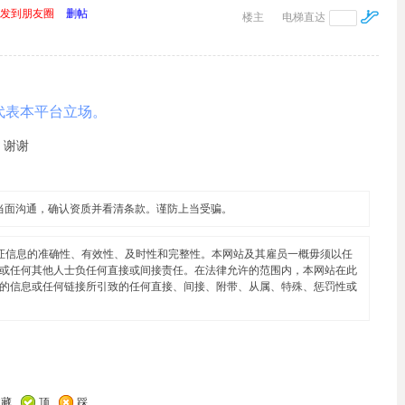
发到朋友圈
删帖
楼主
电梯直达
代表本平台立场。
。谢谢
当面沟通，确认资质并看清条款。谨防上当受骗。
证信息的准确性、有效性、及时性和完整性。本网站及其雇员一概毋须以任
或任何其他人士负任何直接或间接责任。在法律允许的范围内，本网站在此
的信息或任何链接所引致的任何直接、间接、附带、从属、特殊、惩罚性或
收藏
顶
踩