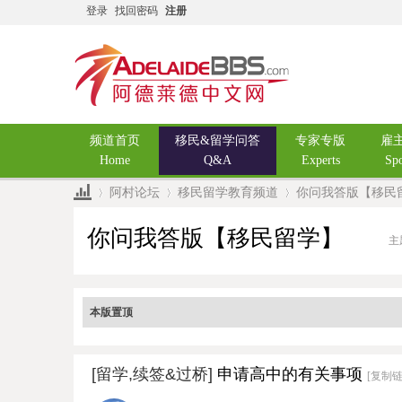
登录
找回密码
注册
频道首页
移民&留学问答
专家专版
雇
Home
Q&A
Experts
Sp
阿村论坛
移民留学教育频道
你问我答版【移民
你问我答版【移民留学】
主
»
›
›
本版置顶
[留学,续签&过桥]
申请高中的有关事项
[复制链