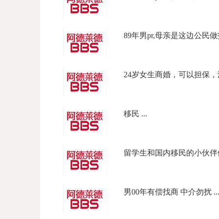
89年男pr,母亲是这边公民做
24岁女生商婚，可以担保，澳
移民 ...
留学生和国内移民的小伙伴们看
男00年有偿找商 中介勿扰 ..