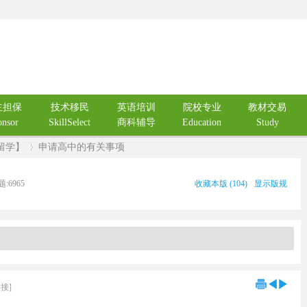
主担保
技术移民
英语培训
院校专业
教材交易
onsor
SkillSelect
商科辅导
Education
Study
留学】
申请高中的有关事项
题:
6965
收藏本版
(
104
)
显示版规
›
接]