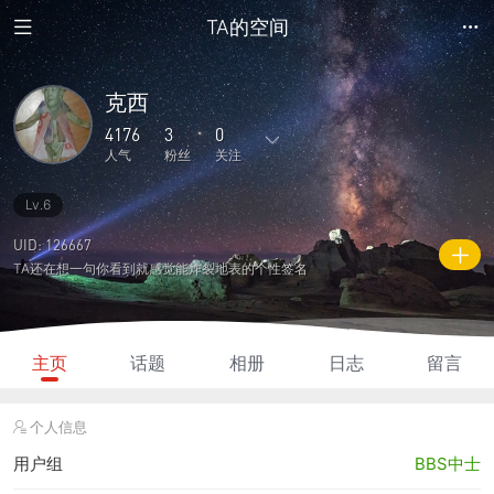
TA的空间
克西
4176
3
0
人气
粉丝
关注
Lv.6
96
249
0
1
1
主题
回复
日志
相册
好友
UID: 126667
TA还在想一句你看到就感觉能炸裂地表的个性签名
3
0
0
4176
2040
粉丝
关注
说说
人气
积分
主页
话题
相册
日志
留言
个人信息
用户组
BBS中士