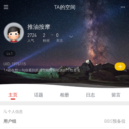
TA的空间
推油按摩
2724
2
0
人气
粉丝
关注
Lv.1
3
203
0
0
0
主题
回复
日志
相册
好友
UID: 1976115
TA还在想一句你看到就感觉能炸裂地表的个性签名
2
0
0
2724
60
粉丝
关注
说说
人气
积分
主页
话题
相册
日志
留言
个人信息
用户组
BBS预备役