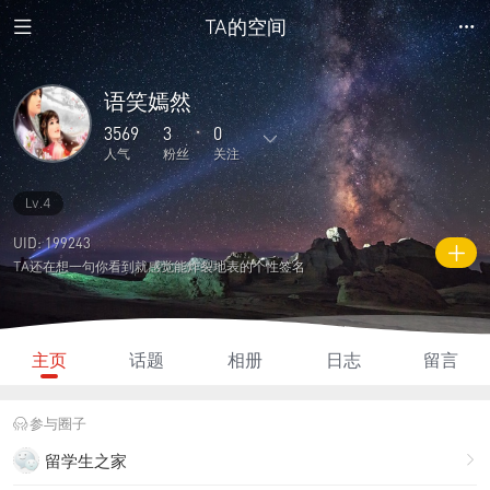
TA的空间
语笑嫣然
3569
3
0
人气
粉丝
关注
Lv.4
25
87
0
1
3
主题
回复
日志
相册
好友
UID: 199243
TA还在想一句你看到就感觉能炸裂地表的个性签名
3
0
0
3569
500
粉丝
关注
说说
人气
积分
主页
话题
相册
日志
留言
参与圈子
留学生之家