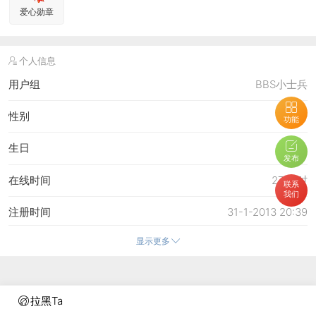
爱心勋章
个人信息
用户组
BBS小士兵
性别
保密
功能
生日
-
发布
在线时间
27 小时
联系
我们
注册时间
31-1-2013 20:39
显示更多
最后访问
25-8-2013 17:50
上次活动时间
25-8-2013 17:50
拉黑Ta
上次发表时间
14-6-2023 10:21