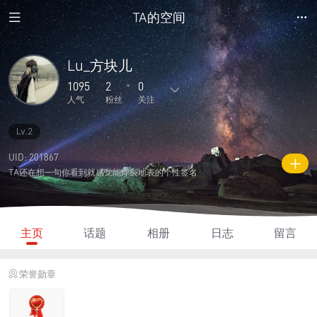
TA的空间
Lu_方块儿
1095
2
0
人气
粉丝
关注
Lv.2
6
5
0
0
0
主题
回复
日志
相册
好友
UID: 201867
TA还在想一句你看到就感觉能炸裂地表的个性签名
2
0
0
1095
120
粉丝
关注
说说
人气
积分
主页
话题
相册
日志
留言
荣誉勋章