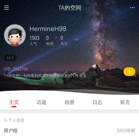
TA的空间
HermineH98
1503
0
0
人气
粉丝
关注
Lv.1
0
0
0
0
0
主题
回复
日志
相册
好友
UID: 2562736
TA还在想一句你看到就感觉能炸裂地表的个性签名
0
0
0
1503
0
粉丝
关注
说说
人气
积分
主页
话题
相册
日志
留言
个人信息
用户组
BBS待审