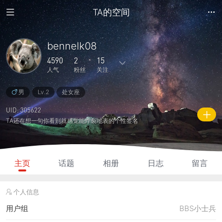
TA的空间
bennelk08
4590
2
15
人气
粉丝
关注
男
Lv.2
处女座
9
8
2
3
6
主题
回复
日志
相册
好友
UID: 305622
TA还在想一句你看到就感觉能炸裂地表的个性签名
2
15
1
4590
180
粉丝
关注
说说
人气
积分
主页
话题
相册
日志
留言
个人信息
用户组
BBS小士兵