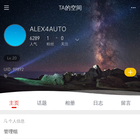
TA的空间
ALEX4AUTO
6289
1
0
人气
粉丝
关注
Lv.20
77
681
8
2
28
主题
回复
日志
相册
好友
UID: 99892
等
1
0
3
6289
1915
粉丝
关注
说说
人气
积分
主页
话题
相册
日志
留言
个人信息
管理组