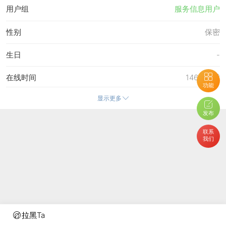
用户组
服务信息用户
性别
保密
生日
-
在线时间
1463 小时
功能
显示更多
注册时间
23-1-2011 21:10
发布
最后访问
1-5-2023 22:11
联系
我们
上次活动时间
1-5-2023 22:11
上次发表时间
2-5-2023 11:16
所在时区
(GMT +10:00) 堪培拉, 关岛, 墨尔本, 悉尼, 海参崴
拉黑Ta