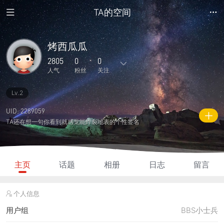
TA的空间
烤西瓜瓜
2805
0
0
人气
粉丝
关注
Lv.2
5
173
0
0
0
主题
回复
日志
相册
好友
UID: 2289059
TA还在想一句你看到就感觉能炸裂地表的个性签名
0
0
0
2805
100
粉丝
关注
说说
人气
积分
主页
话题
相册
日志
留言
个人信息
用户组
BBS小士兵