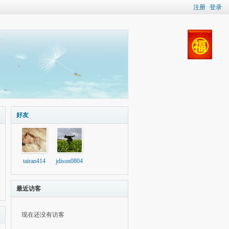
注册
登录
好友
tairan414
jdison0804
最近访客
现在还没有访客