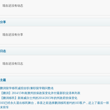
现在还没有动态
分享
现在还没有分享
日志
现在还没有日志
主题
鹏润留学移民诚招全职/兼职留学顾问数名
【鹏润】2014/15年南澳州担保政策变化并付最新职业清单列表
【鹏润移民】新南威尔士州的2014/2015年的州政府担保变化
103已经永久退出移民舞台，恭喜之前选择鹏润移民签约的103客户，赶上了最后一班
末班车