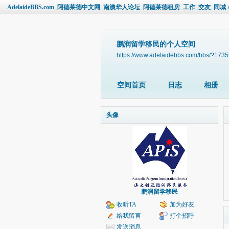
AdelaideBBS.com_阿德莱德中文网_南澳华人论坛_阿德莱德租房_工作_交友_同城 Ade
鹏润留学移民的个人空间
https://www.adelaidebbs.com/bbs/?173
空间首页
日志
相册
头像
鹏润留学移民
收听TA
加为好友
给我留言
打个招呼
发送消息