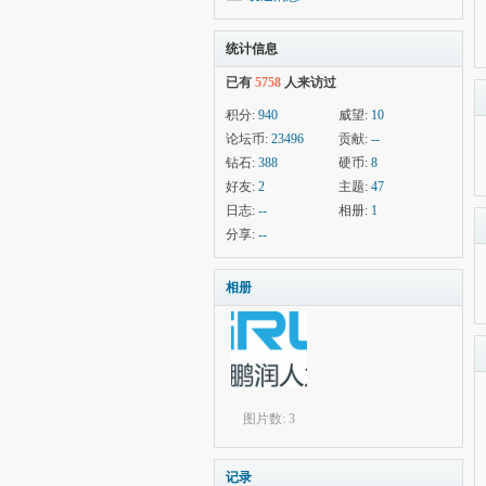
统计信息
已有
5758
人来访过
积分:
940
威望:
10
论坛币:
23496
贡献:
--
钻石:
388
硬币:
8
好友:
2
主题:
47
日志:
--
相册:
1
分享:
--
相册
图片数: 3
记录