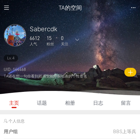
TA的空间
Sabercdk
6612
15
0
人气
粉丝
关注
Lv.4
29
535
0
2
1
主题
回复
日志
相册
好友
UID: 144468
TA还在想一句你看到就感觉能炸裂地表的个性签名
15
0
0
6612
610
粉丝
关注
说说
人气
积分
主页
话题
相册
日志
留言
个人信息
用户组
BBS上等兵