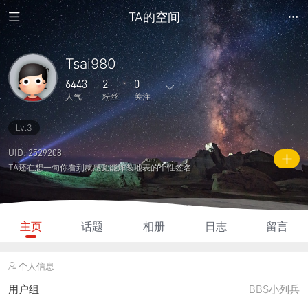
TA的空间
Tsai980
6443
2
0
人气
粉丝
关注
Lv.3
16
531
0
0
0
主题
回复
日志
相册
好友
UID: 2529208
TA还在想一句你看到就感觉能炸裂地表的个性签名
2
0
0
6443
320
粉丝
关注
说说
人气
积分
主页
话题
相册
日志
留言
个人信息
用户组
BBS小列兵