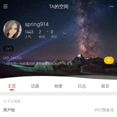
TA的空间
spring914
1443
2
0
人气
粉丝
关注
Lv.1
1
0
0
0
0
主题
回复
日志
相册
好友
UID: 264224
TA还在想一句你看到就感觉能炸裂地表的个性签名
2
0
0
1443
20
粉丝
关注
说说
人气
积分
主页
话题
相册
日志
留言
个人信息
用户组
BBS预备役