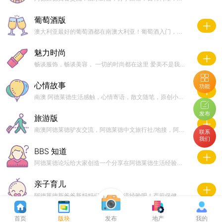
葡萄酒版
澳大利亚最好的葡萄酒都在南澳大利亚！葡萄酒入门，葡萄酒鉴赏，葡萄酒生意投资，阿德莱德酒庄，阿德莱德葡萄酒代理，澳洲葡萄酒导购。
魅力时尚
畅谈服饰，畅谈美容， 一切的时尚都在这里 爱美不是我们的错 我们只需要存在感!
心情故事
功能
南澳 阿德莱德生活感触，心情寄语，散文随笔，原创小说，都可以在这里尽情挥洒。
发布
旅游版
南澳阿德莱德驴友交流，阿德莱德中文旅行社/地接，阿德周边旅游资源，游记攻略分享，组团/自驾游，特价机票等。
联系
我们
BBS 知道
阿德莱德论坛给大家创造一个分享在阿德莱德生活经验的平台，同时给还没有来到阿德莱德的华人一些建议。
亲子育儿
阿德莱德新爸爸新妈妈们，快来交流经验吧！产前保健，产后恢复，育婴交流，亲子教育，胎教早教，月嫂保姆，二手亲子用品交易
钓鱼版
首页
版块
发布
地产
我的