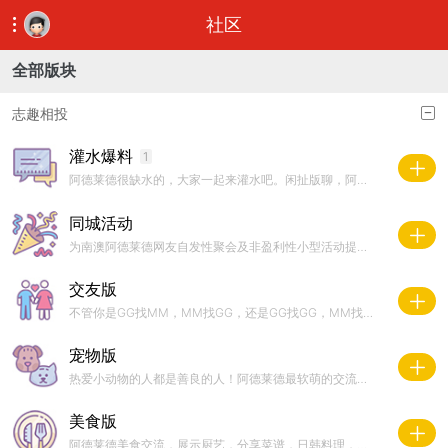
社区
全部版块
志趣相投
灌水爆料
1
阿德莱德很缺水的，大家一起来灌水吧。闲扯版聊，阿村八卦，吐槽爆料，紧急求助，各种不知道往哪儿发的话题都发到灌水区吧！未经准许，禁止在头像，ID和签名中包含任何商业信息，违者禁言！屡教不改者封号！
同城活动
为南澳阿德莱德网友自发性聚会及非盈利性小型活动提供发布信息的平台。未经准许，禁止在头像，ID和签名中包含任何商业信息，违者禁言，屡犯者封号。
交友版
不管你是GG找MM，MM找GG，还是GG找GG，MM找MM，这里堪比人民公园相亲广场；不管你是他乡寻故知，还是伯牙寻子期，这里能终结你寂寞孤单的海外生活！阿德莱德交友，相亲，单身汪乐园。
宠物版
热爱小动物的人都是善良的人！阿德莱德最软萌的交流版！猫猫，狗狗，兔子，豚鼠，鸡鸭鹅，鹦鹉，乌龟，蜥蜴，热带鱼，铲屎官经验交流，宠物领养配种，宠物交易，宠物寄养，宠物美容，爱宠生活萌照。
美食版
阿德莱德美食交流，展示厨艺，分享菜谱，日韩料理，中餐，西餐，甜点，快餐，私房菜都在这里。充分体现中国人的自带天赋技能！