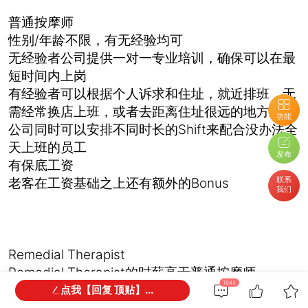
普通按摩师
性别/年龄不限，有无经验均可
无经验者公司提供一对一专业培训，确保可以在最
短时间内上岗
有经验者可以根据个人诉求和住址，就近排班，无
需经常换店上班，或者去距离住址很远的地方上班
功能
公司同时可以安排不同时长的Shift来配合没办法全
天上班的员工
发布
有保底工资
联系
老客在工资基础之上还有额外的Bonus
我们
Remedial Therapist
Remedial Therapist的时薪高于普通按摩师
1645
要求持有Diploma of Remedial Massage
点我【回复 顶贴】...