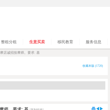
整租分租
生意买卖
移民教育
服务信息
摩店诚招按摩师。要求: 基
收藏本版
(
1720
)
师。要求: 基
[复制链接]