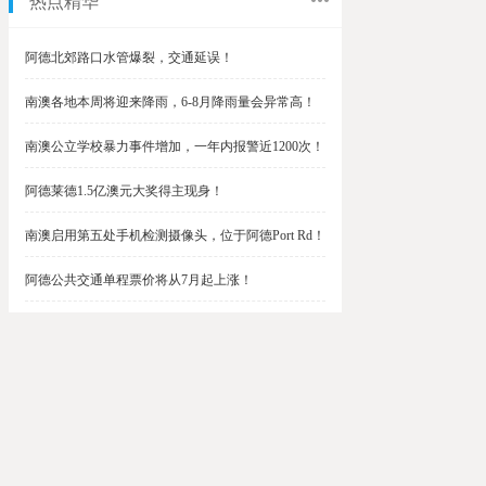
热点精华
阿德北郊路口水管爆裂，交通延误！
南澳各地本周将迎来降雨，6-8月降雨量会异常高！
南澳公立学校暴力事件增加，一年内报警近1200次！
阿德莱德1.5亿澳元大奖得主现身！
南澳启用第五处手机检测摄像头，位于阿德Port Rd！
阿德公共交通单程票价将从7月起上涨！
阿德最便宜私校之一将升级改造，新增150名学生！
$1.5亿彩票中奖者在南澳，快看看是你吗？
南澳Outer Harbor和Gawler铁路线将在周末关闭！
阿德Unley Shopping Centre周二将提供免费汉堡！