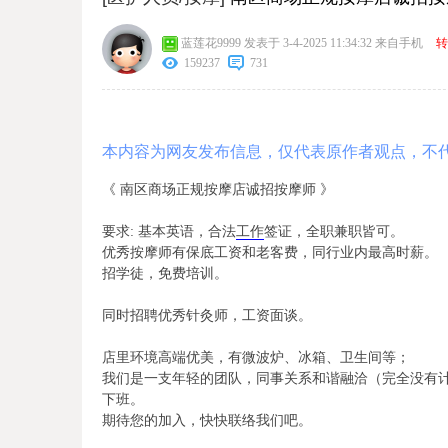
蓝莲花9999
发表于 3-4-2025 11:34:32
来自手机
转
159237
731
本内容为网友发布信息，仅代表原作者观点，不
《 南区商场正规按摩店诚招按摩师 》
要求: 基本英语，合法
工作
签证，全职兼职皆可。
优秀按摩师有保底工资和老客费，同行业内最高时薪。
招学徒，免费培训。
同时招聘优秀针灸师，工资面谈。
店里环境高端优美，有微波炉、冰箱、卫生间等；
我们是一支年轻的团队，同事关系和谐融洽（完全没有
下班。
期待您的加入，快快联络我们吧。