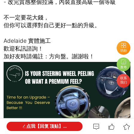
- 改完質感整個拉滿，內裝直接高級一個等級
不一定要花大錢，
但你可以選擇對自己更好一點的升級。
Adelaide 實體施工
歡迎私訊諮詢！
功能
加好友時請備註：方向盤。謝謝啦！
发布
联系
我们
点我【回复 顶贴】...