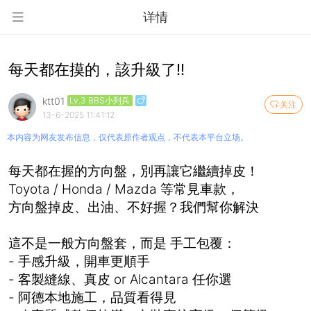
详情
每天都在摸的，該升級了!!
ktt01
Lv.3 BBS小列兵
关注
13-6-2025 11:41:12
本内容为网友发布信息，仅代表原作者观点，不代表本平台立场。
每天都在握的方向盤，別再讓它繼續掉皮！
Toyota / Honda / Mazda 等常見車款，
方向盤掉皮、出油、不好握？我們幫你解決
這不是一般方向盤套，而是 手工包覆：
- 手感升級，開車更順手
- 客製縫線、真皮 or Alcantara 任你選
- 阿德本地施工，品質看得見