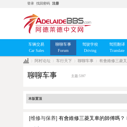
登录
找回密码
注册
车辆交易
聊聊车事
驾驶学校
驾照翻译
Car Sales
Forum
Driving
Translate
阿村论坛
车行天下
聊聊车事
有會維修三菱叉車的師
聊聊车事
主题:
5397
»
›
›
›
本版置顶
[维修与保养]
有會維修三菱叉車的師傅嗎？ Front