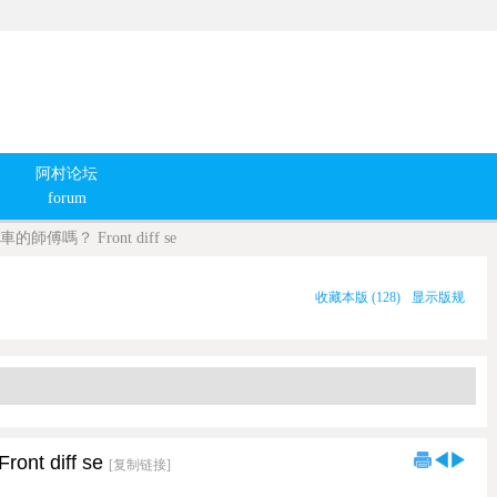
阿村论坛
forum
傅嗎？ Front diff se
收藏本版
(
128
)
显示版规
 diff se
[复制链接]