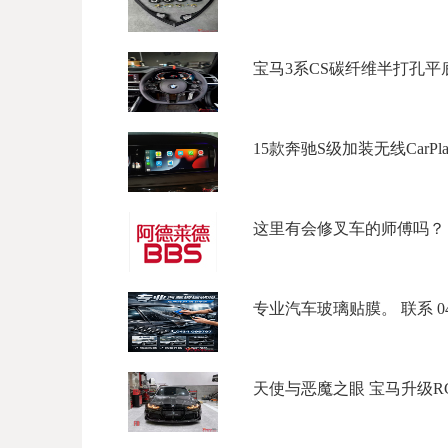
宝马3系CS碳纤维半打孔平底
15款奔驰S级加装无线CarP
这里有会修叉车的师傅吗？ 有的
专业汽车玻璃贴膜。 联系 04340
天使与恶魔之眼 宝马升级RG