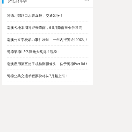
热点精华
阿德北郊路口水管爆裂，交通延误！
南澳各地本周将迎来降雨，6-8月降雨量会异常高！
南澳公立学校暴力事件增加，一年内报警近1200次！
阿德莱德1.5亿澳元大奖得主现身！
南澳启用第五处手机检测摄像头，位于阿德Port Rd！
阿德公共交通单程票价将从7月起上涨！
阿德最便宜私校之一将升级改造，新增150名学生！
$1.5亿彩票中奖者在南澳，快看看是你吗？
南澳Outer Harbor和Gawler铁路线将在周末关闭！
阿德Unley Shopping Centre周二将提供免费汉堡！