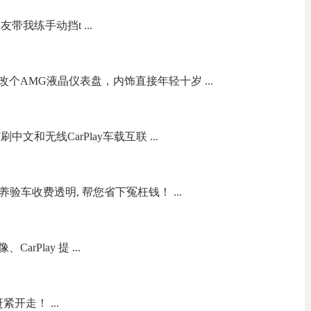
带我练手动挡t ...
个AMG液晶仪表盘，内饰直接年轻十岁 ...
文和无线CarPlay车载互联 ...
验车收费透明, 帮您省下冤枉钱！ ...
rPlay 提 ...
开走！ ...