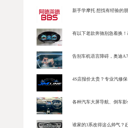
新手学摩托 想找有经验的朋友
有以下老款奔驰别急着换！改
告别车机语言障碍，奥迪A7刷中
4S店报价太贵？专业汽修保养
各种汽车大屏导航、倒车影像、Ca
谁家的3系改得这么帅气？赶紧