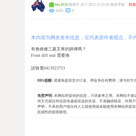
hky2634
发表于 26-7-2025 21:35:50
来自手机
转发
6426
0
本内容为网友发布信息，仅代表原作者观点，不
有會維修三菱叉車的師傅嗎？
Front diff seal 需要換
請致電0413923753
BBS提醒:
请避免提前支付订金、押金等任何费用，请与对方
免责声明:
本网站所提供的信息，只供参考之用。本网站不保
何方式就任何信息传递或传送的失误、不准确或错误，对用户
声明，不承担用户或任何人士就使用或未能使用本网站所提供
惩戒性的损害赔偿。