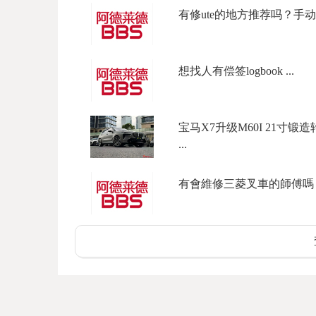
有修ute的地方推荐吗？手动dma
想找人有偿签logbook ...
宝马X7升级M60I 21寸
...
有會維修三菱叉車的師傅嗎？ Front