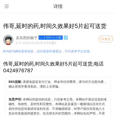
详情
伟哥,延时的药,时间久效果好5片起可送货
卖东西的猴子
Lv.8 BBS小少尉
关注
9-4-2026 00:09:59
#卡&票#
本内容为网友发布信息，仅代表原作者观点，不代表本平台立场。
伟哥,延时的药,时间久效果好5片起可送货,电话
0424976787
BBS提醒:
请避免提前支付订金、押金等任何费用，请与对方当面沟通，
确认资质并看清条款。谨防上当受骗。
免责声明:
本网站所提供的信息，只供参考之用。本网站不保证信息的准
确性、有效性、及时性和完整性。本网站及其雇员一概毋须以任何方式
就任何信息传递或传送的失误、不准确或错误，对用户或任何其他人士
负任何直接或间接责任。在法律允许的范围内，本网站在此声明，不承