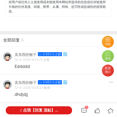
担用户或任何人士就使用或未能使用本网站所提供的信息或任何链接所
引致的任何直接、间接、附带、从属、特殊、惩罚性或惩戒性的损害赔
偿。
全部回复
8
功能
卖东西的猴子
Lv.8 BBS小少尉
发布
10-4-2026 16:51:25
沙发
Eddddd
联系
我们
卖东西的猴子
Lv.8 BBS小少尉
12-4-2026 19:06:29
板凳
dhdjdjj
8
点我【回复 顶贴】...
卖东西的猴子
Lv.8 BBS小少尉
13-4-2026 23:19:55
地毯