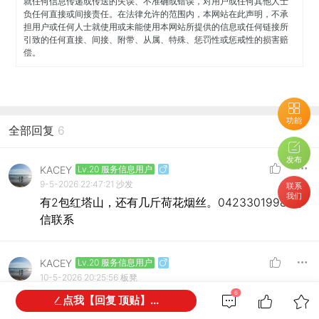
就任何信息传递或传送的失误、不准确或错误，对用户或任何其他人士
负任何直接或间接责任。在法律允许的范围内，本网站在此声明，不承
担用户或任何人士就使用或未能使用本网站所提供的信息或任何链接所
引致的任何直接、间接、附带、从属、特殊、惩罚性或惩戒性的损害赔
偿。
功能
全部回复
6
发布
KACEY
Lv.20 服务信息用户
9-5-2026 22:47:21
沙发
联系
我们
有2包红塔山，还有几斤荷花烟丝。0423301998 短
信联系
KACEY
Lv.20 服务信息用户
10-5-2026 20:25:56
板凳
6
有2盒红塔山，还有几斤荷花烟丝。0423301998.短
点我【回复 顶贴】...
信联系