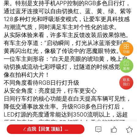
果。特别是支持手机APP控制的RGB多色日行灯，
通过蓝牙连接可以自由切换红、蓝、黄、绿、紫等
128多种灯光和呼吸渐变模式，让爱车更具科技感
与潮流气质，同时满足车主对个性化的追求。
从实际体验来看，许多车主反馈改装后效果惊艳。
有车主分享道：“启动瞬间，灯光从冰蓝渐变到亮
黄再闪出红光，像极了传说中的‘恶魔眼’特效。” 另
功能
一位车主则形容：“白天是亮眼的琥珀黄，晚上自
动切换成流动七彩呼吸灯，过隧道的时候感觉自己
发布
像在拍科幻大片！
联系
不同角度看待RGB日行灯升级
我们
从安全角度：亮度提升，行车更安心
日间行车灯的核心功能是在白天提高车辆可见性，
降低交通事故发生率。升级RGB多色日行灯后，
LED灯源的亮度通常能达到3500流明以上，远超
原厂卤素灯。高亮度LED灯源在白天也能清晰可
点我【回复 顶贴】...
见，有效提升行车安全性。同时，升级后的灯光色