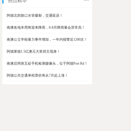
热点精华
阿德北郊路口水管爆裂，交通延误！
南澳各地本周将迎来降雨，6-8月降雨量会异常高！
南澳公立学校暴力事件增加，一年内报警近1200次！
阿德莱德1.5亿澳元大奖得主现身！
南澳启用第五处手机检测摄像头，位于阿德Port Rd！
阿德公共交通单程票价将从7月起上涨！
阿德最便宜私校之一将升级改造，新增150名学生！
$1.5亿彩票中奖者在南澳，快看看是你吗？
南澳Outer Harbor和Gawler铁路线将在周末关闭！
阿德Unley Shopping Centre周二将提供免费汉堡！