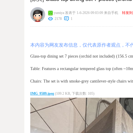
yumiya
发表于 1-6-2026 09:03:09
来自手机
转发到
2178
1
本内容为网友发布信息，仅代表原作者观点，不
Glass-top dining set 7 pieces (orchid not included) (156.
Table: Features a rectangular tempered glass top (often ~1
Chairs: The set is with smoke-grey cantilever-style chairs w
IMG_9589.jpeg
(109.2 KB, 下载次数: 105)