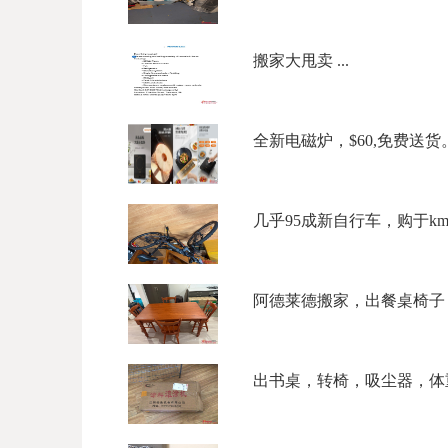
搬家大甩卖 ...
全新电磁炉，$60,免费送货。微信
几乎95成新自行车，购于kmar
阿德莱德搬家，出餐桌椅子，
出书桌，转椅，吸尘器，体重