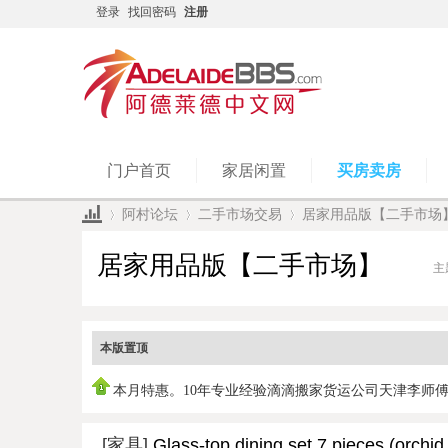
登录
找回密码
注册
门户首页
家居闲置
买房卖房
阿村论坛
二手市场交易
居家用品版【二手市场
居家用品版【二手市场】
主
»
›
›
本版置顶
本月特惠。10年专业经验滴滴搬家货运公司天津李师
0450951978，
[家具]
Glass-top dining set 7 pieces (orchid