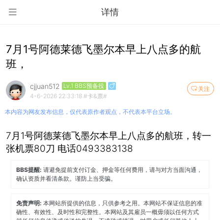
详情
7月1号阿德莱德飞墨尔本早上八点多的航
班，
cjjuan512
Lv.1 BBS预备役
关注
4-6-2026 22:33:18
#卡&票#
本内容为网友发布信息，仅代表原作者观点，不代表本平台立场。
7月1号阿德莱德飞墨尔本早上八点多的航班，转一
张机票80刀 电话0493383138
BBS提醒:
请避免提前支付订金、押金等任何费用，请与对方当面沟通，
确认资质并看清条款。谨防上当受骗。
免责声明:
本网站所提供的信息，只供参考之用。本网站不保证信息的准
确性、有效性、及时性和完整性。本网站及其雇员一概毋须以任何方式