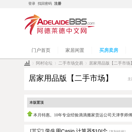
登录
找回密码
注册
门户首页
家居闲置
买房卖房
阿村论坛
二手市场交易
居家用品版【二手市场
居家用品版【二手市场】
主
»
›
›
本版置顶
本月特惠。10年专业经验滴滴搬家货运公司天津李师
0450951978，
[其它]
学生用Casio 计算器$10/个
[复制链接]