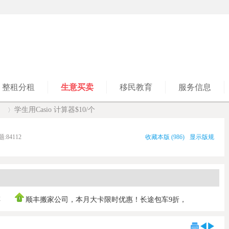
整租分租
生意买卖
移民教育
服务信息
】
学生用Casio 计算器$10/个
题:
84112
收藏本版
(
986
)
显示版规
›
傅
顺丰搬家公司，本月大卡限时优惠！长途包车9折，
0421030103 ，垃