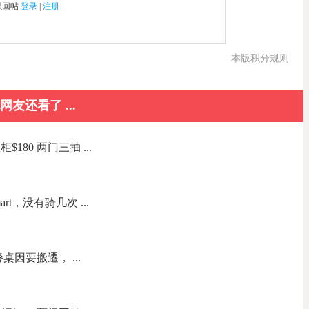
以回帖
登录
|
注册
本版积分规则
网友还看了 ...
180 两门三抽 ...
t，没有骑几次 ...
因要搬遷， ...