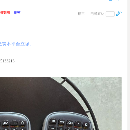
朋友圈
删帖
楼主
电梯直达
代表本平台立场。
33213