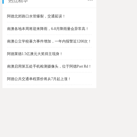
热点精华
阿德北郊路口水管爆裂，交通延误！
南澳各地本周将迎来降雨，6-8月降雨量会异常高！
南澳公立学校暴力事件增加，一年内报警近1200次！
阿德莱德1.5亿澳元大奖得主现身！
南澳启用第五处手机检测摄像头，位于阿德Port Rd！
阿德公共交通单程票价将从7月起上涨！
阿德最便宜私校之一将升级改造，新增150名学生！
$1.5亿彩票中奖者在南澳，快看看是你吗？
南澳Outer Harbor和Gawler铁路线将在周末关闭！
阿德Unley Shopping Centre周二将提供免费汉堡！