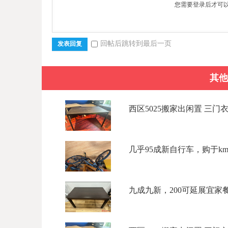
您需要登录后才可
回帖后跳转到最后一页
发表回复
其他
西区5025搬家出闲置 三门衣柜$
几乎95成新自行车，购于kmar
九成九新，200可延展宜家餐桌