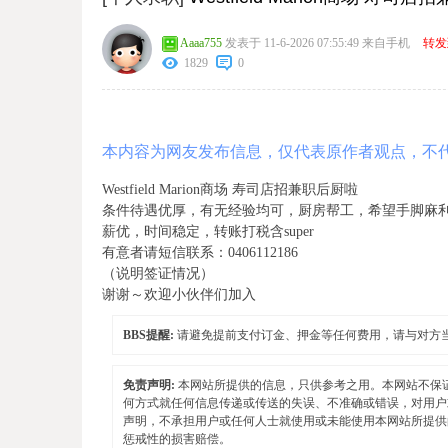
Aaaa755
发表于 11-6-2026 07:55:49
来自手机
转发
1829
0
本内容为网友发布信息，仅代表原作者观点，不
Westfield Marion商场 寿司店招兼职后厨啦
条件待遇优厚，有无经验均可，厨房帮工，希望手脚麻
薪优，时间稳定，转账打税含super
有意者请短信联系：0406112186
（说明签证情况）
谢谢～欢迎小伙伴们加入
BBS提醒:
请避免提前支付订金、押金等任何费用，请与对方
免责声明:
本网站所提供的信息，只供参考之用。本网站不保
何方式就任何信息传递或传送的失误、不准确或错误，对用户
声明，不承担用户或任何人士就使用或未能使用本网站所提供
惩戒性的损害赔偿。