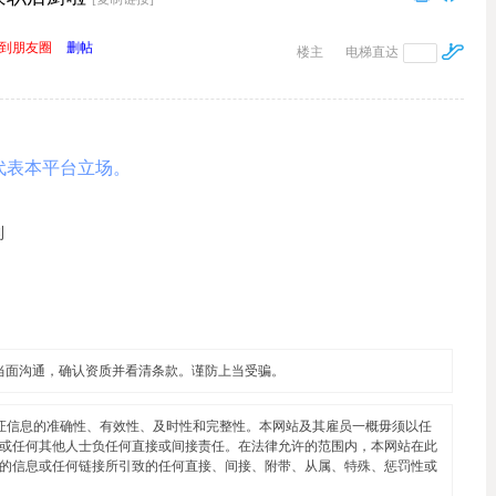
到朋友圈
删帖
楼主
电梯直达
代表本平台立场。
利
当面沟通，确认资质并看清条款。谨防上当受骗。
证信息的准确性、有效性、及时性和完整性。本网站及其雇员一概毋须以任
或任何其他人士负任何直接或间接责任。在法律允许的范围内，本网站在此
的信息或任何链接所引致的任何直接、间接、附带、从属、特殊、惩罚性或