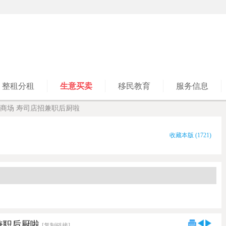
整租分租
生意买卖
移民教育
服务信息
Marion商场 寿司店招兼职后厨啦
收藏本版
(
1721
)
店招兼职后厨啦
[复制链接]