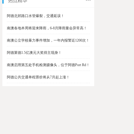
热点精华
阿德北郊路口水管爆裂，交通延误！
南澳各地本周将迎来降雨，6-8月降雨量会异常高！
南澳公立学校暴力事件增加，一年内报警近1200次！
阿德莱德1.5亿澳元大奖得主现身！
南澳启用第五处手机检测摄像头，位于阿德Port Rd！
阿德公共交通单程票价将从7月起上涨！
阿德最便宜私校之一将升级改造，新增150名学生！
$1.5亿彩票中奖者在南澳，快看看是你吗？
南澳Outer Harbor和Gawler铁路线将在周末关闭！
阿德Unley Shopping Centre周二将提供免费汉堡！