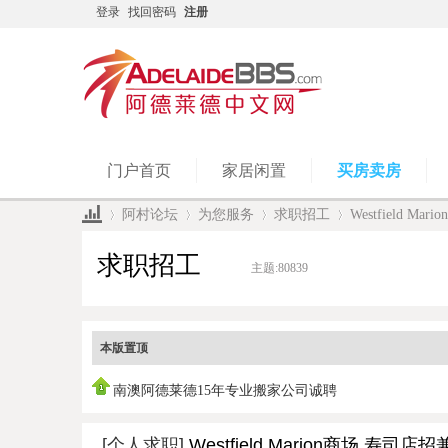
登录
找回密码
注册
门户首页
家居闲置
买房卖房
阿村论坛
为您服务
求职招工
Westfield 
求职招工
主题:
80839
»
›
›
›
本版置顶
南澳阿德莱德15年专业搬家公司诚聘
[个人求职]
Westfield Marion商场 寿司