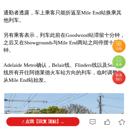
通勤者透露，车上乘客只能折返至Mile End站换乘其
他列车。
另有乘客表示，列车此前在Goodwood站滞留十分钟，
之后又在Showgrounds与Mile End两站之间停摆十五分
功能
钟。
Adelaide Metro确认，Belair线、Flinders线以及Seaford
发布
线所有开往阿德莱德火车站方向的列车，临时调整为
联系
我们
从Mile End站始发。
点我【回复 顶贴】...