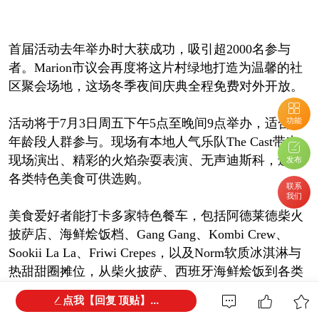
首届活动去年举办时大获成功，吸引超2000名参与
者。Marion市议会再度将这片村绿地打造为温馨的社
区聚会场地，这场冬季夜间庆典全程免费对外开放。
功能
活动将于7月3日周五下午5点至晚间9点举办，适合全
年龄段人群参与。现场有本地人气乐队The Cast带来
现场演出、精彩的火焰杂耍表演、无声迪斯科，还有
发布
各类特色美食可供选购。
联系
我们
美食爱好者能打卡多家特色餐车，包括阿德莱德柴火
披萨店、海鲜烩饭档、Gang Gang、Kombi Crew、
Sookii La La、Friwi Crepes，以及Norm软质冰淇淋与
热甜甜圈摊位，从柴火披萨、西班牙海鲜烩饭到各类
甜品小吃一应俱全。
点我【回复 顶贴】...