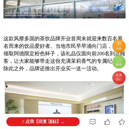
这款风靡多国的茶饮品牌开业首周末就迎来数百名慕
名而来的饮品爱好者。当地市民早早涌向门店，争相
功能
领取阿德限定粉色杯子，该礼品仅面向前200名到店顾
客，让大家能够带走这份充满茉莉香气的专属纪念。
发布
除此之外，品牌还推出开业买一送一活动。
联系
我们
点我【回复 顶贴】...