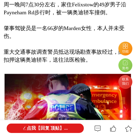
周一晚间7点30分左右，家住Felixstow的49岁男子沿
Payneham Rd步行时，被一辆奥迪轿车撞倒。
肇事驾驶员是一名66岁的Marden女性，本人并未受
伤。
重大交通事故调查警员抵达现场勘查事故经过，随后
功能
扣押这辆奥迪轿车，送往法医检验。
发布
联系
我们
点我【回复 顶贴】...